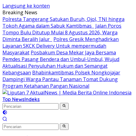
Langsung ke konten
Breaking News
Polresta Tangerang Satukan Buruh, Ojol, TNI hingga
Tokoh Agama dalam Sabuk Kamtibmas
Jalan Poros
Tompo Bulu Ditutup Mulai 8 Agustus 2026, Warga
Diminta Beralih Jalur
Polres Gresik Menghadirkan
Layanan SKCK Delivery Untuk mempermudah
Masyarakat
Posbakum Desa Mekar Jaya Bersama
Pemdes Pasang Bendera dan Umbul-Umbul, Wujud
Aktualisasi Penyuluhan Hukum dan Semangat
Kebangsaan
Bhabinkamtibmas Polsek Nongkojajar
Dampingi Warga Pantau Tanaman Tomat Dukung
Program Ketahanan Pangan Nasional
Top News
Indeks