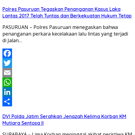
Share
Polres Pasuruan Tegaskan Penanganan Kasus Laka
Lantas 2017 Telah Tuntas dan Berkekuatan Hukum Tetap
PASURUAN – Polres Pasuruan menegaskan bahwa
penanganan perkara kecelakaan lalu lintas yang terjadi
di Jalan…
Facebook
Twitter
Email
WhatsApp
LinkedIn
Share
DVI Polda Jatim Serahkan Jenazah Kelima Korban KM
Mutiara Sentosa II
SURABAYA – Lima Korban meninggal akibat peristiwa KM