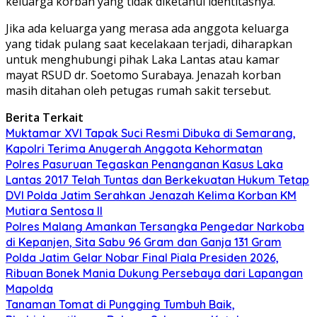
keluarga korban yang tidak diketahui identitasnya.
Jika ada keluarga yang merasa ada anggota keluarga
yang tidak pulang saat kecelakaan terjadi, diharapkan
untuk menghubungi pihak Laka Lantas atau kamar
mayat RSUD dr. Soetomo Surabaya. Jenazah korban
masih ditahan oleh petugas rumah sakit tersebut.
Berita Terkait
Muktamar XVI Tapak Suci Resmi Dibuka di Semarang,
Kapolri Terima Anugerah Anggota Kehormatan
Polres Pasuruan Tegaskan Penanganan Kasus Laka
Lantas 2017 Telah Tuntas dan Berkekuatan Hukum Tetap
DVI Polda Jatim Serahkan Jenazah Kelima Korban KM
Mutiara Sentosa II
Polres Malang Amankan Tersangka Pengedar Narkoba
di Kepanjen, Sita Sabu 96 Gram dan Ganja 131 Gram
Polda Jatim Gelar Nobar Final Piala Presiden 2026,
Ribuan Bonek Mania Dukung Persebaya dari Lapangan
Mapolda
Tanaman Tomat di Pungging Tumbuh Baik,