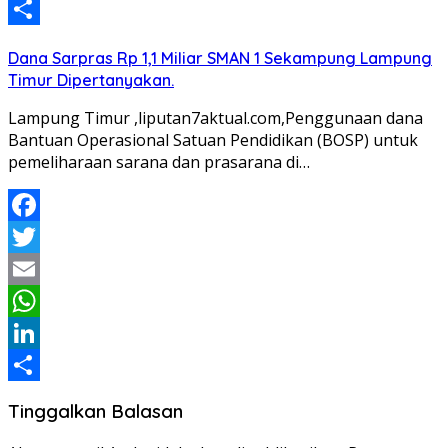
LinkedIn
Share
Dana Sarpras Rp 1,1 Miliar SMAN 1 Sekampung Lampung
Timur Dipertanyakan.
Lampung Timur ,liputan7aktual.com,Penggunaan dana
Bantuan Operasional Satuan Pendidikan (BOSP) untuk
pemeliharaan sarana dan prasarana di…
Facebook
Twitter
Email
WhatsApp
LinkedIn
Share
Tinggalkan Balasan