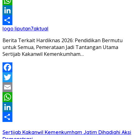
Email
WhatsApp
LinkedIn
logo liputan7aktual
Share
Berita Terkait Hardiknas 2026: Pendidikan Bermutu
untuk Semua, Pemerataan Jadi Tantangan Utama
Sertijab Kakanwil Kemenkumham…
Facebook
Twitter
Email
WhatsApp
LinkedIn
Share
Sertijab Kakanwil Kemenkumham Jatim Dihadiahi Aksi
Demonstrasi