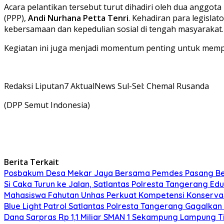
Acara pelantikan tersebut turut dihadiri oleh dua anggo
(PPP),
Andi Nurhana Petta Tenri
. Kehadiran para legisl
kebersamaan dan kepedulian sosial di tengah masyarakat.
Kegiatan ini juga menjadi momentum penting untuk memp
Redaksi Liputan7 AktualNews Sul-Sel: Chemal Rusanda
(DPP Semut Indonesia)
Berita Terkait
Posbakum Desa Mekar Jaya Bersama Pemdes Pasang Ben
Si Caka Turun ke Jalan, Satlantas Polresta Tangerang Ed
Mahasiswa Fahutan Unhas Perkuat Kompetensi Konservas
Blue Light Patrol Satlantas Polresta Tangerang Gagalka
Dana Sarpras Rp 1,1 Miliar SMAN 1 Sekampung Lampung T