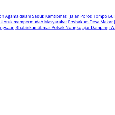
okoh Agama dalam Sabuk Kamtibmas
Jalan Poros Tompo Bulu
ry Untuk mempermudah Masyarakat
Posbakum Desa Mekar J
angsaan
Bhabinkamtibmas Polsek Nongkojajar Dampingi 