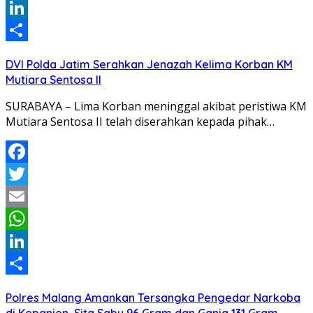
WhatsApp
LinkedIn
Share
DVI Polda Jatim Serahkan Jenazah Kelima Korban KM
Mutiara Sentosa II
SURABAYA – Lima Korban meninggal akibat peristiwa KM
Mutiara Sentosa II telah diserahkan kepada pihak…
Facebook
Twitter
Email
WhatsApp
LinkedIn
Share
Polres Malang Amankan Tersangka Pengedar Narkoba
di Kepanjen, Sita Sabu 96 Gram dan Ganja 131 Gram