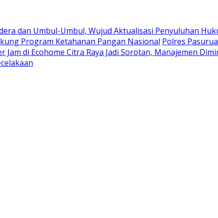
era dan Umbul-Umbul, Wujud Aktualisasi Penyuluhan Hu
kung Program Ketahanan Pangan Nasional
Polres Pasuruan
 Jam di Ecohome Citra Raya Jadi Sorotan, Manajemen Dimin
ecelakaan