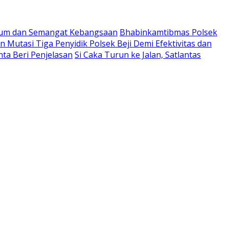
kum dan Semangat Kebangsaan
Bhabinkamtibmas Polsek
 Mutasi Tiga Penyidik Polsek Beji Demi Efektivitas dan
ta Beri Penjelasan
Si Caka Turun ke Jalan, Satlantas