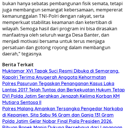
bukan hanya sebatas pembangunan fisik semata, tetapi
juga membangun semangat kebersamaan, mempererat
kemanunggalan TNI-Polri dengan rakyat, serta
memperkuat stabilitas keamanan dan ketertiban di
wilayah. Semoga hasil dari program ini bisa dirasakan
manfaatnya oleh seluruh warga Desa Banter, dan
menjadi motivasi bersama untuk terus menjaga
persatuan dan gotong royong dalam membangun
daerah,” tegasnya.
Berita Terkait
Muktamar XVI Tapak Suci Resmi Dibuka di Semarang,
Kapolri Terima Anugerah Anggota Kehormatan
Polres Pasuruan Tegaskan Penanganan Kasus Laka
Lantas 2017 Telah Tuntas dan Berkekuatan Hukum Tetap
DVI Polda Jatim Serahkan Jenazah Kelima Korban KM
Mutiara Sentosa II
Polres Malang Amankan Tersangka Pengedar Narkoba
di Kepanjen, Sita Sabu 96 Gram dan Ganja 131 Gram
Polda Jatim Gelar Nobar Final Piala Presiden 2026,
Ribuan Bonek Mania Dukung Persebaya dari Lapangan