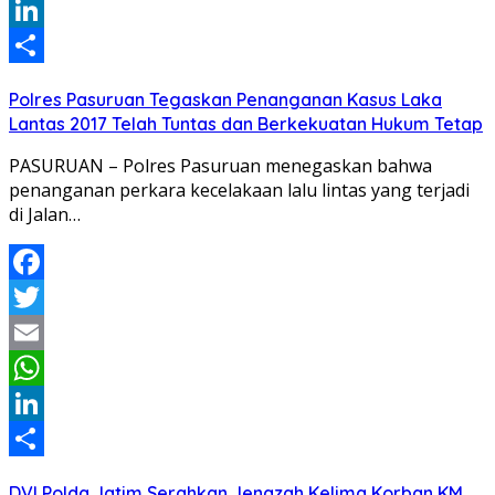
WhatsApp
LinkedIn
Share
Polres Pasuruan Tegaskan Penanganan Kasus Laka
Lantas 2017 Telah Tuntas dan Berkekuatan Hukum Tetap
PASURUAN – Polres Pasuruan menegaskan bahwa
penanganan perkara kecelakaan lalu lintas yang terjadi
di Jalan…
Facebook
Twitter
Email
WhatsApp
LinkedIn
Share
DVI Polda Jatim Serahkan Jenazah Kelima Korban KM