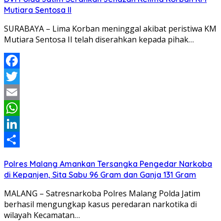
Mutiara Sentosa II
SURABAYA – Lima Korban meninggal akibat peristiwa KM
Mutiara Sentosa II telah diserahkan kepada pihak…
Facebook
Twitter
Email
WhatsApp
LinkedIn
Share
Polres Malang Amankan Tersangka Pengedar Narkoba
di Kepanjen, Sita Sabu 96 Gram dan Ganja 131 Gram
MALANG – Satresnarkoba Polres Malang Polda Jatim
berhasil mengungkap kasus peredaran narkotika di
wilayah Kecamatan…