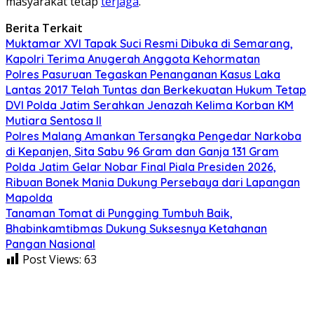
masyarakat tetap
terjaga
.
Berita Terkait
Muktamar XVI Tapak Suci Resmi Dibuka di Semarang,
Kapolri Terima Anugerah Anggota Kehormatan
Polres Pasuruan Tegaskan Penanganan Kasus Laka
Lantas 2017 Telah Tuntas dan Berkekuatan Hukum Tetap
DVI Polda Jatim Serahkan Jenazah Kelima Korban KM
Mutiara Sentosa II
Polres Malang Amankan Tersangka Pengedar Narkoba
di Kepanjen, Sita Sabu 96 Gram dan Ganja 131 Gram
Polda Jatim Gelar Nobar Final Piala Presiden 2026,
Ribuan Bonek Mania Dukung Persebaya dari Lapangan
Mapolda
Tanaman Tomat di Pungging Tumbuh Baik,
Bhabinkamtibmas Dukung Suksesnya Ketahanan
Pangan Nasional
Post Views:
63