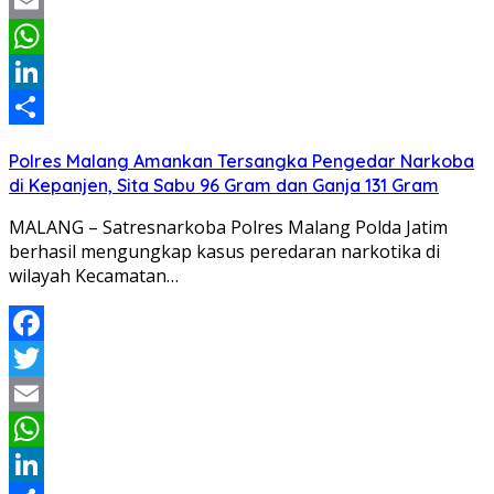
Twitter
Email
WhatsApp
LinkedIn
Share
Polres Malang Amankan Tersangka Pengedar Narkoba
di Kepanjen, Sita Sabu 96 Gram dan Ganja 131 Gram
MALANG – Satresnarkoba Polres Malang Polda Jatim
berhasil mengungkap kasus peredaran narkotika di
wilayah Kecamatan…
Facebook
Twitter
Email
WhatsApp