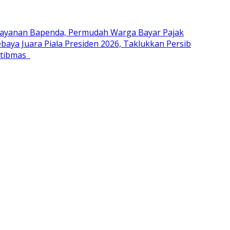
Layanan Bapenda, Permudah Warga Bayar Pajak
baya Juara Piala Presiden 2026, Taklukkan Persib
mtibmas