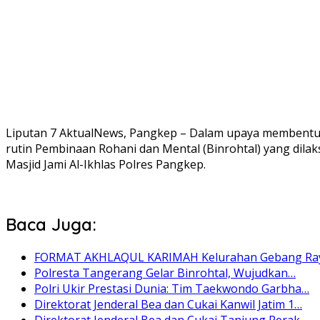
Liputan 7 AktualNews, Pangkep – Dalam upaya membentuk k
rutin Pembinaan Rohani dan Mental (Binrohtal) yang dilaks
Masjid Jami Al-Ikhlas Polres Pangkep.
Baca Juga:
FORMAT AKHLAQUL KARIMAH Kelurahan Gebang Ray
Polresta Tangerang Gelar Binrohtal, Wujudkan…
Polri Ukir Prestasi Dunia: Tim Taekwondo Garbha…
Direktorat Jenderal Bea dan Cukai Kanwil Jatim 1…
Direktorat Jenderal Bea dan Cukai Tanjung Perak…