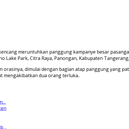
gin kencang meruntuhkan panggung kampanye besar pasanga
ano Lake Park, Citra Raya, Panongan, Kabupaten Tangerang
n orasinya, dimulai dengan bagian atap panggung yang pat
ut mengakibatkan dua orang terluka..
an…
ten
ub…