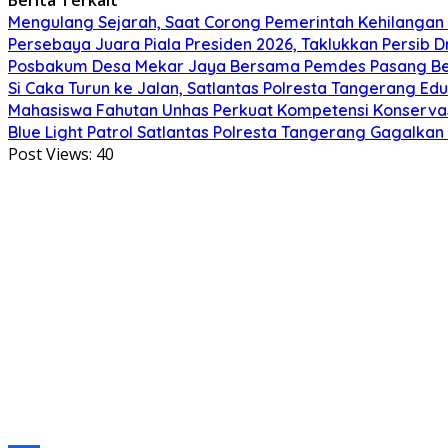
Mengulang Sejarah, Saat Corong Pemerintah Kehilangan
Persebaya Juara Piala Presiden 2026, Taklukkan Persib D
Posbakum Desa Mekar Jaya Bersama Pemdes Pasang Ben
Si Caka Turun ke Jalan, Satlantas Polresta Tangerang Ed
Mahasiswa Fahutan Unhas Perkuat Kompetensi Konservas
Blue Light Patrol Satlantas Polresta Tangerang Gagalka
Post Views:
40