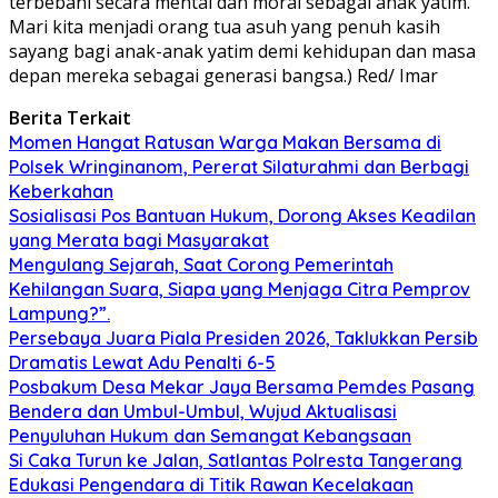
terbebani secara mental dan moral sebagai anak yatim.
Mari kita menjadi orang tua asuh yang penuh kasih
sayang bagi anak-anak yatim demi kehidupan dan masa
depan mereka sebagai generasi bangsa.) Red/ Imar
Berita Terkait
Momen Hangat Ratusan Warga Makan Bersama di
Polsek Wringinanom, Pererat Silaturahmi dan Berbagi
Keberkahan
Sosialisasi Pos Bantuan Hukum, Dorong Akses Keadilan
yang Merata bagi Masyarakat
Mengulang Sejarah, Saat Corong Pemerintah
Kehilangan Suara, Siapa yang Menjaga Citra Pemprov
Lampung?”.
Persebaya Juara Piala Presiden 2026, Taklukkan Persib
Dramatis Lewat Adu Penalti 6-5
Posbakum Desa Mekar Jaya Bersama Pemdes Pasang
Bendera dan Umbul-Umbul, Wujud Aktualisasi
Penyuluhan Hukum dan Semangat Kebangsaan
Si Caka Turun ke Jalan, Satlantas Polresta Tangerang
Edukasi Pengendara di Titik Rawan Kecelakaan