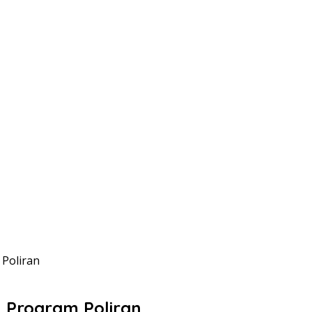
Poliran
 Program Poliran