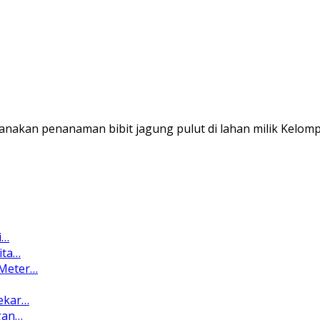
anakan penanaman bibit jagung pulut di lahan milik Kelo
i…
ita…
 Meter…
ekar…
gan…