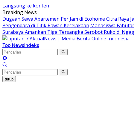
Langsung ke konten
Breaking News
Dugaan Sewa Apartemen Per Jam di Ecohome Citra Raya Ja
Pengendara di Titik Rawan Kecelakaan
Mahasiswa Fahutan
Surabaya Amankan Tiga Tersangka Serobot Ruko di Ngag
Top News
Indeks
tutup