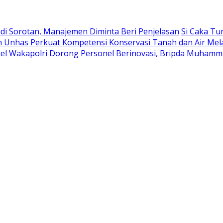
di Sorotan, Manajemen Diminta Beri Penjelasan
Si Caka Tu
 Unhas Perkuat Kompetensi Konservasi Tanah dan Air Me
el
Wakapolri Dorong Personel Berinovasi, Bripda Muhamma