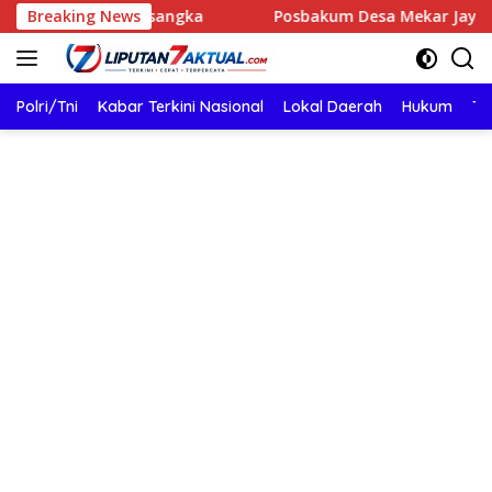
Langsung
di Tersangka
Breaking News
Posbakum Desa Mekar Jaya Dampingi Mus
ke
konten
Polri/Tni
Kabar Terkini Nasional
Lokal Daerah
Hukum
TN