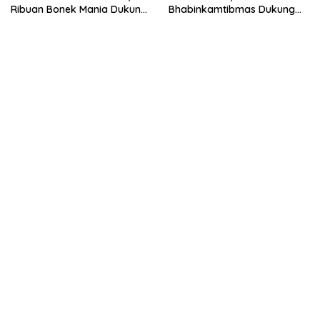
Ribuan Bonek Mania Dukung
Bhabinkamtibmas Dukung
Persebaya dari Lapangan
Suksesnya Ketahanan
Mapolda
Pangan Nasional