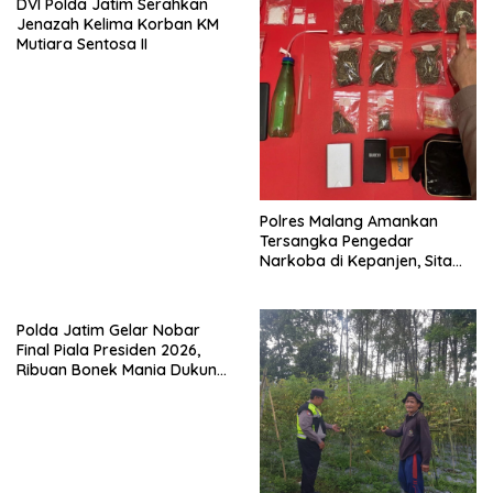
DVI Polda Jatim Serahkan
Jenazah Kelima Korban KM
Mutiara Sentosa II
Polres Malang Amankan
Tersangka Pengedar
Narkoba di Kepanjen, Sita
Sabu 96 Gram dan Ganja 131
Gram
Polda Jatim Gelar Nobar
Final Piala Presiden 2026,
Ribuan Bonek Mania Dukung
Persebaya dari Lapangan
Mapolda