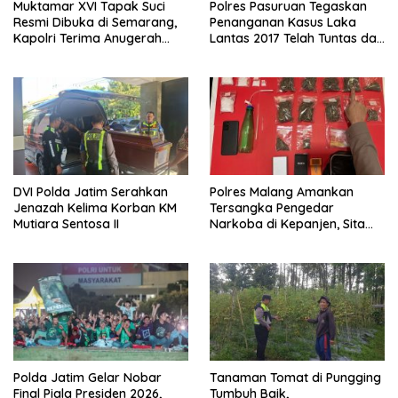
Muktamar XVI Tapak Suci
Polres Pasuruan Tegaskan
Resmi Dibuka di Semarang,
Penanganan Kasus Laka
Kapolri Terima Anugerah
Lantas 2017 Telah Tuntas dan
Anggota Kehormatan
Berkekuatan Hukum Tetap
DVI Polda Jatim Serahkan
Polres Malang Amankan
Jenazah Kelima Korban KM
Tersangka Pengedar
Mutiara Sentosa II
Narkoba di Kepanjen, Sita
Sabu 96 Gram dan Ganja 131
Gram
Polda Jatim Gelar Nobar
Tanaman Tomat di Pungging
Final Piala Presiden 2026,
Tumbuh Baik,