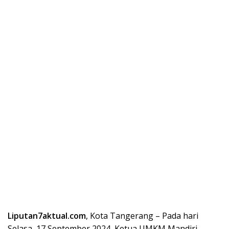
Liputan7aktual.com
, Kota Tangerang – Pada hari
Selasa, 17 September 2024, Ketua UMKM Mandiri