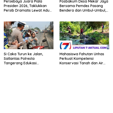
Persebaya Juara Piala
Posbakum Desa Mekar Jaya
Presiden 2026, Taklukkan
Bersama Pemdes Pasang
Persib Dramatis Lewat Adu
Bendera dan Umbul-Umbul,
Penalti 6-5
Wujud Aktualisasi Penyuluhan
Hukum dan Semangat
Kebangsaan
Si Caka Turun ke Jalan,
Mahasiswa Fahutan Unhas
Satlantas Polresta
Perkuat Kompetensi
Tangerang Edukasi
Konservasi Tanah dan Air
Pengendara di Titik Rawan
Melalui Program Magang di
Kecelakaan
BPDAS Karama