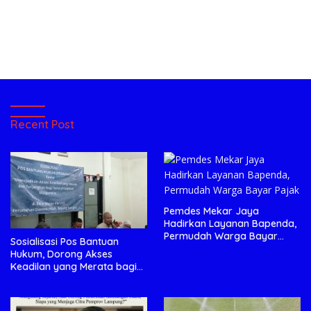
Recent Post
Pemdes Mekar Jaya
Hadirkan Layanan Bapenda,
Permudah Warga Bayar
Sosialisasi Pos Bantuan
Pajak
Hukum, Dorong Akses
Keadilan yang Merata bagi
Masyarakat