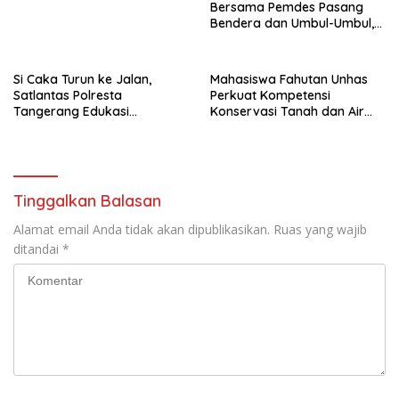
Bersama Pemdes Pasang
Bendera dan Umbul-Umbul,
Wujud Aktualisasi Penyuluhan
Hukum dan Semangat
Kebangsaan
Si Caka Turun ke Jalan,
Mahasiswa Fahutan Unhas
Satlantas Polresta
Perkuat Kompetensi
Tangerang Edukasi
Konservasi Tanah dan Air
Pengendara di Titik Rawan
Melalui Program Magang di
Kecelakaan
BPDAS Karama
Tinggalkan Balasan
Alamat email Anda tidak akan dipublikasikan.
Ruas yang wajib
ditandai
*