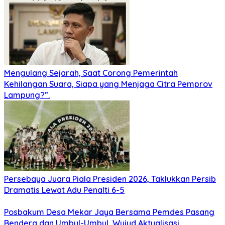
Mengulang Sejarah, Saat Corong Pemerintah
Kehilangan Suara, Siapa yang Menjaga Citra Pemprov
Lampung?”.
Persebaya Juara Piala Presiden 2026, Taklukkan Persib
Dramatis Lewat Adu Penalti 6-5
Posbakum Desa Mekar Jaya Bersama Pemdes Pasang
Bendera dan Umbul-Umbul, Wujud Aktualisasi