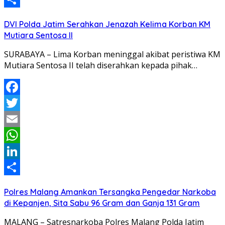
Share
DVI Polda Jatim Serahkan Jenazah Kelima Korban KM
Mutiara Sentosa II
SURABAYA – Lima Korban meninggal akibat peristiwa KM
Mutiara Sentosa II telah diserahkan kepada pihak…
Facebook
Twitter
Email
WhatsApp
LinkedIn
Share
Polres Malang Amankan Tersangka Pengedar Narkoba
di Kepanjen, Sita Sabu 96 Gram dan Ganja 131 Gram
MALANG – Satresnarkoba Polres Malang Polda Jatim