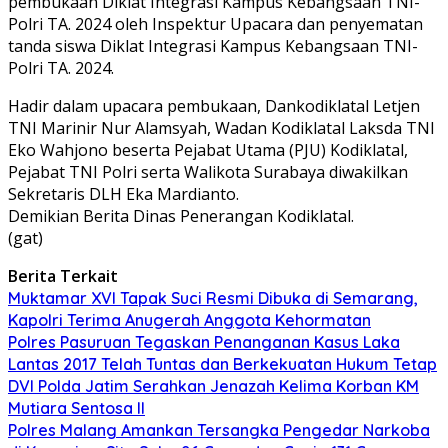
pembukaan Diklat Integrasi Kampus Kebangsaan TNI-
Polri TA. 2024 oleh Inspektur Upacara dan penyematan
tanda siswa Diklat Integrasi Kampus Kebangsaan TNI-
Polri TA. 2024.
Hadir dalam upacara pembukaan, Dankodiklatal Letjen
TNI Marinir Nur Alamsyah, Wadan Kodiklatal Laksda TNI
Eko Wahjono beserta Pejabat Utama (PJU) Kodiklatal,
Pejabat TNI Polri serta Walikota Surabaya diwakilkan
Sekretaris DLH Eka Mardianto.
Demikian Berita Dinas Penerangan Kodiklatal.
(gat)
Berita Terkait
Muktamar XVI Tapak Suci Resmi Dibuka di Semarang,
Kapolri Terima Anugerah Anggota Kehormatan
Polres Pasuruan Tegaskan Penanganan Kasus Laka
Lantas 2017 Telah Tuntas dan Berkekuatan Hukum Tetap
DVI Polda Jatim Serahkan Jenazah Kelima Korban KM
Mutiara Sentosa II
Polres Malang Amankan Tersangka Pengedar Narkoba