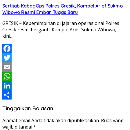
Share
Sertijab KabagOps Polres Gresik, Kompol Arief Sukmo
Wibowo Resmi Emban Tugas Baru
GRESIK – Kepemimpinan di jajaran operasional Polres
Gresik resmi berganti. Kompol Arief Sukmo Wibowo,
kini…
Facebook
Twitter
Email
WhatsApp
LinkedIn
Share
Tinggalkan Balasan
Alamat email Anda tidak akan dipublikasikan.
Ruas yang
wajib ditandai
*