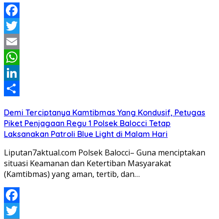
Facebook
Twitter
Email
WhatsApp
LinkedIn
Share
Demi Terciptanya Kamtibmas Yang Kondusif, Petugas
Piket Penjagaan Regu 1 Polsek Balocci Tetap
Laksanakan Patroli Blue Light di Malam Hari
Liputan7aktual.com Polsek Balocci– Guna menciptakan
situasi Keamanan dan Ketertiban Masyarakat
(Kamtibmas) yang aman, tertib, dan…
Facebook