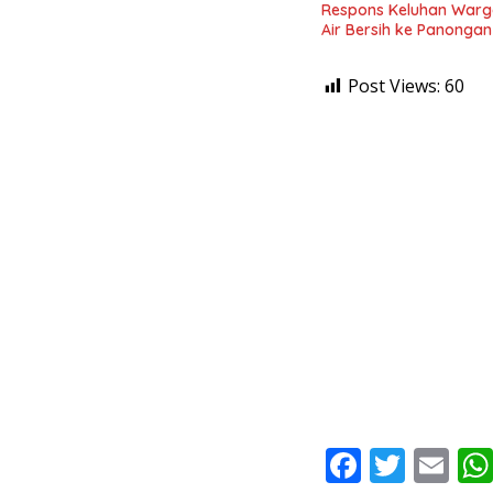
Respons Keluhan Warga
Air Bersih ke Panongan
Post Views:
60
F
T
E