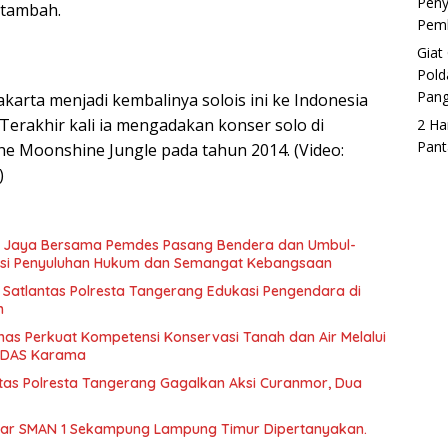
Peny
ditambah.
Pemb
Giat
Pold
Pan
akarta menjadi kembalinya solois ini ke Indonesia
 Terakhir kali ia mengadakan konser solo di
2 Ha
Pant
The Moonshine Jungle pada tahun 2014. (Video:
)
 Jaya Bersama Pemdes Pasang Bendera dan Umbul-
sasi Penyuluhan Hukum dan Semangat Kebangsaan
, Satlantas Polresta Tangerang Edukasi Pengendara di
n
as Perkuat Kompetensi Konservasi Tanah dan Air Melalui
PDAS Karama
antas Polresta Tangerang Gagalkan Aksi Curanmor, Dua
iliar SMAN 1 Sekampung Lampung Timur Dipertanyakan.