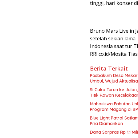
tinggi, hari konser 
Bruno Mars Live in J
setelah sekian lama.
Indonesia saat tur 
RRI.co.id/Mosita Tias
Berita Terkait
Posbakum Desa Mekar
Umbul, Wujud Aktuali
Si Caka Turun ke Jalan
Titik Rawan Kecelakaa
Mahasiswa Fahutan Unh
Program Magang di B
Blue Light Patrol Satl
Pria Diamankan
Dana Sarpras Rp 1,1 M