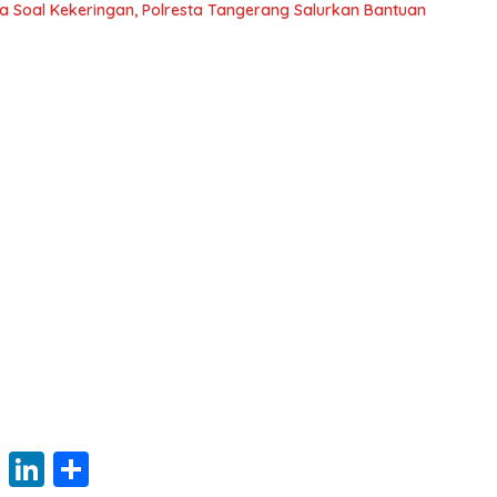
 Soal Kekeringan, Polresta Tangerang Salurkan Bantuan
W
Li
S