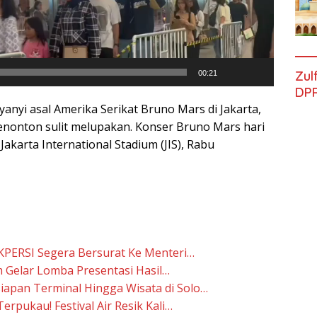
Zul
00:21
DPR
anyi asal Amerika Serikat Bruno Mars di Jakarta,
nonton sulit melupakan. Konser Bruno Mars hari
Jakarta International Stadium (JIS), Rabu
PERSI Segera Bersurat Ke Menteri…
m Gelar Lomba Presentasi Hasil…
siapan Terminal Hingga Wisata di Solo…
rpukau! Festival Air Resik Kali…