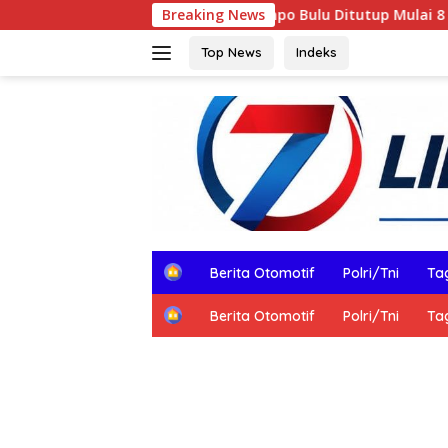
Langsung
Jalan Poros Tompo Bulu Ditutup Mulai 8 Agustus 2026, Warga 
Breaking News
ke
konten
Top News
Indeks
H
Berita Otomotif
Polri/Tni
Tag
o
m
H
Berita Otomotif
Polri/Tni
Tag
e
o
m
e