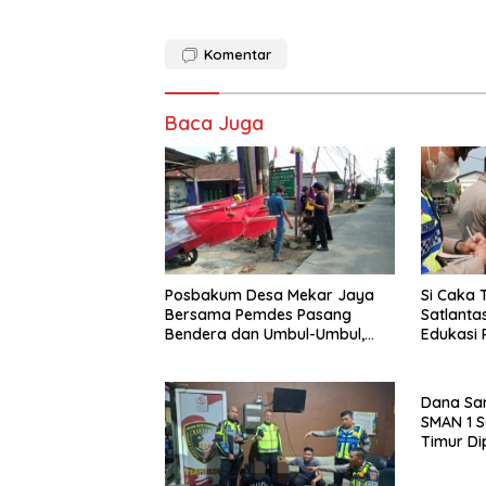
ac
w
m
e
itt
ai
Komentar
b
er
l
o
Baca Juga
o
k
Posbakum Desa Mekar Jaya
Si Caka 
Bersama Pemdes Pasang
Satlanta
Bendera dan Umbul-Umbul,
Edukasi 
Wujud Aktualisasi Penyuluhan
Rawan K
Hukum dan Semangat
Kebangsaan
Dana Sarp
SMAN 1 
Timur Di