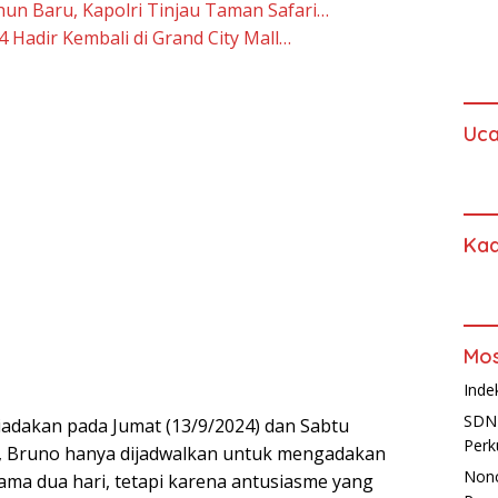
hun Baru, Kapolri Tinjau Taman Safari…
24 Hadir Kembali di Grand City Mall…
Uc
Kad
Mos
Inde
SDN 
iadakan pada Jumat (13/9/2024) dan Sabtu
Perk
a, Bruno hanya dijadwalkan untuk mengadakan
Non
lama dua hari, tetapi karena antusiasme yang