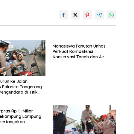
h
n
h
at
k
ar
s
e
e
A
dI
p
n
p
Mahasiswa Fahutan Unhas
Perkuat Kompetensi
Konservasi Tanah dan Air
Melalui Program Magang di
BPDAS Karama
Turun ke Jalan,
s Polresta Tangerang
Pengendara di Titik
ecelakaan
ras Rp 1,1 Miliar
Sekampung Lampung
pertanyakan.