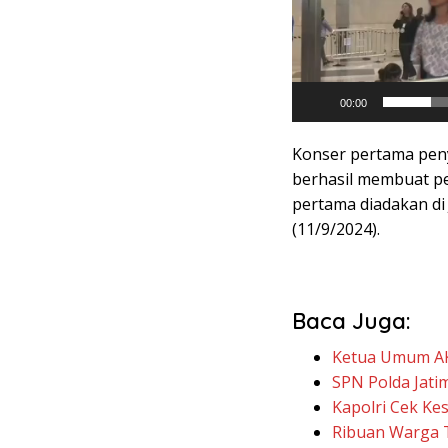
00:00
Konser pertama peny
berhasil membuat pe
pertama diadakan di 
(11/9/2024).
Baca Juga:
Ketua Umum AK
SPN Polda Jati
Kapolri Cek Ke
Ribuan Warga Te