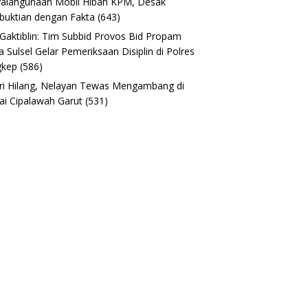
alahgunaan Mobil Hibah KPM, Desak
uktian dengan Fakta
(643)
 Gaktiblin: Tim Subbid Provos Bid Propam
a Sulsel Gelar Pemeriksaan Disiplin di Polres
gkep
(586)
ri Hilang, Nelayan Tewas Mengambang di
ai Cipalawah Garut
(531)