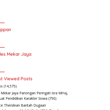
appan
es Mekar Jaya
t Viewed Posts
ks
(14,575)
Mekar Jaya Panongan Peringati Isra Mi’raj,
uat Pendidikan Karakter Siswa
(750)
ce Thendean Bantah Dugaan