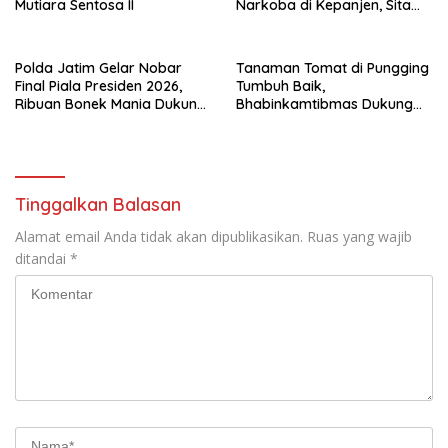
Mutiara Sentosa II
Narkoba di Kepanjen, Sita
Sabu 96 Gram dan Ganja 131
Gram
Polda Jatim Gelar Nobar
Tanaman Tomat di Pungging
Final Piala Presiden 2026,
Tumbuh Baik,
Ribuan Bonek Mania Dukung
Bhabinkamtibmas Dukung
Persebaya dari Lapangan
Suksesnya Ketahanan
Mapolda
Pangan Nasional
Tinggalkan Balasan
Alamat email Anda tidak akan dipublikasikan.
Ruas yang wajib
ditandai
*