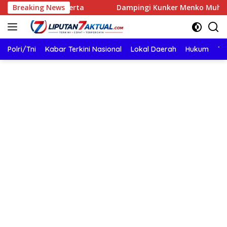
Langsung
00 Peserta
Breaking News
Dampingi Kunker Menko Muhaimin ke Gresik,
ke
konten
Polri/Tni
Kabar Terkini Nasional
Lokal Daerah
Hukum
TN