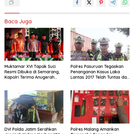
b
er
l
s
e
e
o
A
dI
Baca Juga
o
p
n
k
p
Muktamar XVI Tapak Suci
Polres Pasuruan Tegaskan
Resmi Dibuka di Semarang,
Penanganan Kasus Laka
Kapolri Terima Anugerah
Lantas 2017 Telah Tuntas dan
Anggota Kehormatan
Berkekuatan Hukum Tetap
DVI Polda Jatim Serahkan
Polres Malang Amankan