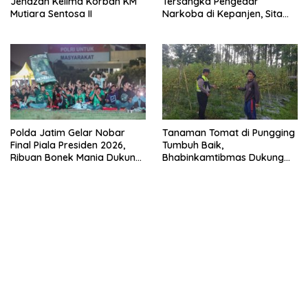
Jenazah Kelima Korban KM
Tersangka Pengedar
Mutiara Sentosa II
Narkoba di Kepanjen, Sita
Sabu 96 Gram dan Ganja 131
Gram
Polda Jatim Gelar Nobar
Tanaman Tomat di Pungging
Final Piala Presiden 2026,
Tumbuh Baik,
Ribuan Bonek Mania Dukung
Bhabinkamtibmas Dukung
Persebaya dari Lapangan
Suksesnya Ketahanan
Mapolda
Pangan Nasional