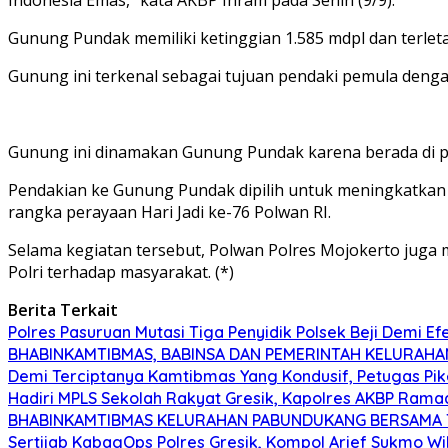
Gunung Pundak memiliki ketinggian 1.585 mdpl dan terlet
Gunung ini terkenal sebagai tujuan pendaki pemula den
Gunung ini dinamakan Gunung Pundak karena berada di 
Pendakian ke Gunung Pundak dipilih untuk meningkatkan s
rangka perayaan Hari Jadi ke-76 Polwan RI.
Selama kegiatan tersebut, Polwan Polres Mojokerto juga 
Polri terhadap masyarakat. (*)
Berita Terkait
Polres Pasuruan Mutasi Tiga Penyidik Polsek Beji Demi Ef
BHABINKAMTIBMAS, BABINSA DAN PEMERINTAH KELURAHA
Demi Terciptanya Kamtibmas Yang Kondusif, Petugas Piket
Hadiri MPLS Sekolah Rakyat Gresik, Kapolres AKBP Rama
BHABINKAMTIBMAS KELURAHAN PABUNDUKANG BERSAMA TI
Sertijab KabagOps Polres Gresik, Kompol Arief Sukmo 