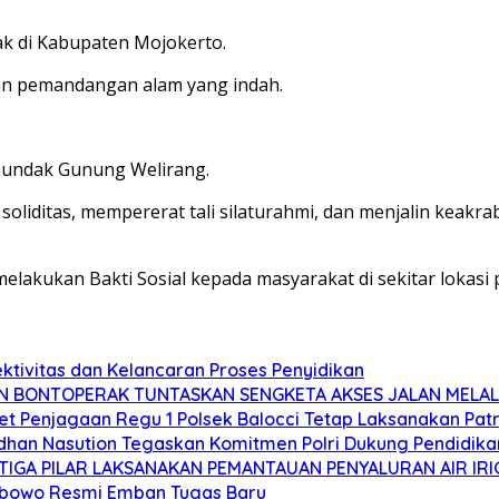
ak di Kabupaten Mojokerto.
gan pemandangan alam yang indah.
pundak Gunung Welirang.
oliditas, mempererat tali silaturahmi, dan menjalin keak
melakukan Bakti Sosial kepada masyarakat di sekitar loka
ektivitas dan Kelancaran Proses Penyidikan
N BONTOPERAK TUNTASKAN SENGKETA AKSES JALAN MELAL
 Penjagaan Regu 1 Polsek Balocci Tetap Laksanakan Patrol
dhan Nasution Tegaskan Komitmen Polri Dukung Pendidikan
GA PILAR LAKSANAKAN PEMANTAUAN PENYALURAN AIR IRIG
Wibowo Resmi Emban Tugas Baru