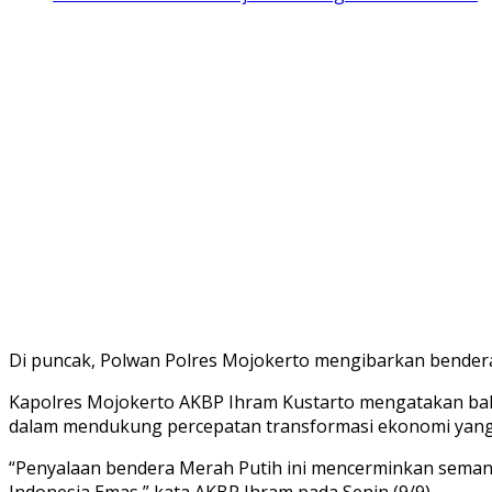
Di puncak, Polwan Polres Mojokerto mengibarkan bender
Kapolres Mojokerto AKBP Ihram Kustarto mengatakan ba
dalam mendukung percepatan transformasi ekonomi yang i
“Penyalaan bendera Merah Putih ini mencerminkan seman
Indonesia Emas,” kata AKBP Ihram pada Senin (9/9).