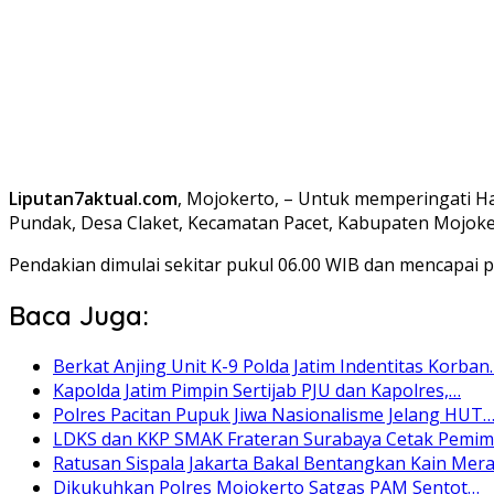
Liputan7aktual.com
, Mojokerto, – Untuk memperingati Ha
Pundak, Desa Claket, Kecamatan Pacet, Kabupaten Mojoker
Pendakian dimulai sekitar pukul 06.00 WIB dan mencapai 
Baca Juga:
Berkat Anjing Unit K-9 Polda Jatim Indentitas Korban
Kapolda Jatim Pimpin Sertijab PJU dan Kapolres,…
Polres Pacitan Pupuk Jiwa Nasionalisme Jelang HUT
LDKS dan KKP SMAK Frateran Surabaya Cetak Pemi
Ratusan Sispala Jakarta Bakal Bentangkan Kain Mer
Dikukuhkan Polres Mojokerto Satgas PAM Sentot…