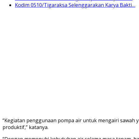
Kodim 0510/Tigaraksa Selenggarakan Karya Bakti…
“Kegiatan penggunaan pompa air untuk mengairi sawah y
produktif,” katanya.
“Dengan memenuhi kebutuhan air selama masa tanam, has