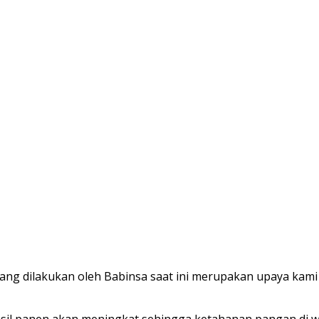
ang dilakukan oleh Babinsa saat ini merupakan upaya kam
il panen akan meningkat sehingga ketahanan pangan di wi