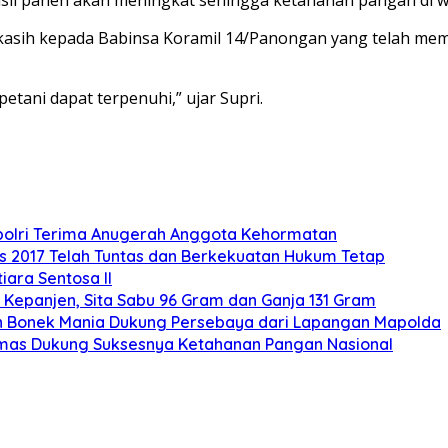
a kasih kepada Babinsa Koramil 14/Panongan yang telah mem
tani dapat terpenuhi,” ujar Supri.
polri Terima Anugerah Anggota Kehormatan
s 2017 Telah Tuntas dan Berkekuatan Hukum Tetap
ara Sentosa II
Kepanjen, Sita Sabu 96 Gram dan Ganja 131 Gram
buan Bonek Mania Dukung Persebaya dari Lapangan Mapolda
mas Dukung Suksesnya Ketahanan Pangan Nasional