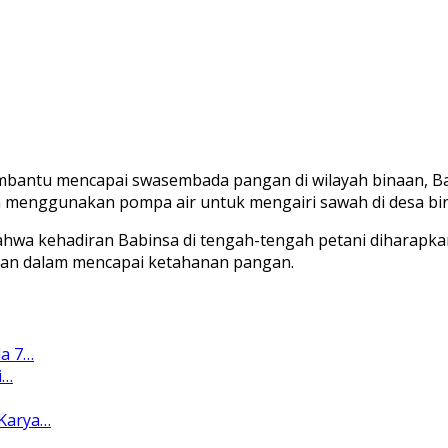
mbantu mencapai swasembada pangan di wilayah binaan, B
enggunakan pompa air untuk mengairi sawah di desa binaa
ahwa kehadiran Babinsa di tengah-tengah petani diharapk
ngan dalam mencapai ketahanan pangan.
a 7…
i…
Karya…