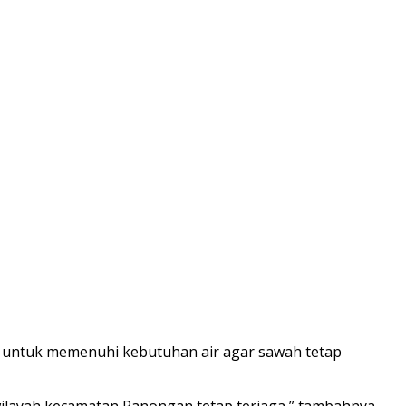
i untuk memenuhi kebutuhan air agar sawah tetap
layah kecamatan Panongan tetap terjaga,” tambahnya.