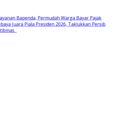
Layanan Bapenda, Permudah Warga Bayar Pajak
baya Juara Piala Presiden 2026, Taklukkan Persib
mtibmas