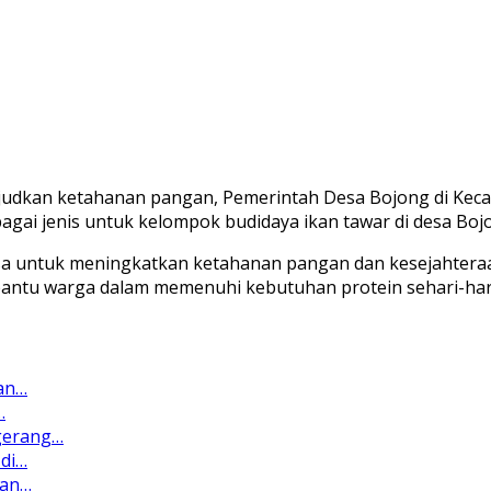
dkan ketahanan pangan, Pemerintah Desa Bojong di Kecama
agai jenis untuk kelompok budidaya ikan tawar di desa Boj
sa untuk meningkatkan ketahanan pangan dan kesejahteraa
bantu warga dalam memenuhi kebutuhan protein sehari-ha
dan…
…
gerang…
 di…
uan…