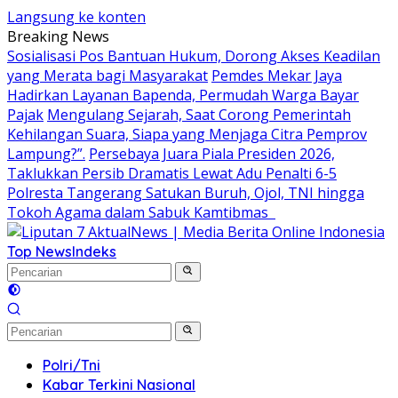
Langsung ke konten
Breaking News
Sosialisasi Pos Bantuan Hukum, Dorong Akses Keadilan
yang Merata bagi Masyarakat
Pemdes Mekar Jaya
Hadirkan Layanan Bapenda, Permudah Warga Bayar
Pajak
Mengulang Sejarah, Saat Corong Pemerintah
Kehilangan Suara, Siapa yang Menjaga Citra Pemprov
Lampung?”.
Persebaya Juara Piala Presiden 2026,
Taklukkan Persib Dramatis Lewat Adu Penalti 6-5
Polresta Tangerang Satukan Buruh, Ojol, TNI hingga
Tokoh Agama dalam Sabuk Kamtibmas
Top News
Indeks
Polri/Tni
Kabar Terkini Nasional