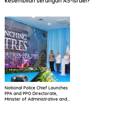
kesembilan serangan AS-Israel?
National Police Chief Launches
PPA and PPO Directorate,
Minister of Administrative and
Bureaucratic Reform: The
State Is Present to Protect
Vulnerable Groups!