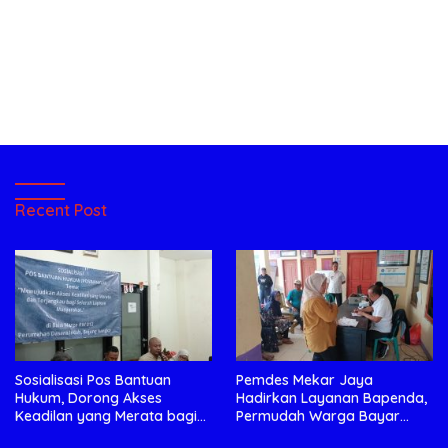
Recent Post
Sosialisasi Pos Bantuan
Pemdes Mekar Jaya
Hukum, Dorong Akses
Hadirkan Layanan Bapenda,
Keadilan yang Merata bagi
Permudah Warga Bayar
Masyarakat
Pajak