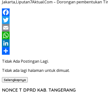
Jakarta,Liputan7Aktual.Com – Dorongan pembentukan Tim
Facebook
Twitter
Email
WhatsApp
LinkedIn
Share
Tidak Ada Postingan Lagi.
Tidak ada lagi halaman untuk dimuat.
Selengkapnya
NONCE T DPRD KAB. TANGERANG