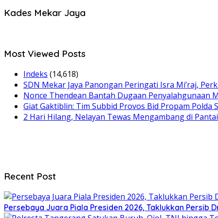
Kades Mekar Jaya
Most Viewed Posts
Indeks
(14,618)
SDN Mekar Jaya Panongan Peringati Isra Mi’raj, Perk
Nonce Thendean Bantah Dugaan Penyalahgunaan Mo
Giat Gaktiblin: Tim Subbid Provos Bid Propam Polda S
2 Hari Hilang, Nelayan Tewas Mengambang di Pantai
Recent Post
Persebaya Juara Piala Presiden 2026, Taklukkan Persib D