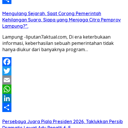
Share
Mengulang Sejarah, Saat Corong Pemerintah
Kehilangan Suara, Siapa yang Menjaga Citra Pemprov
Lampung?”.
Lampung -liputan7aktual.com, Di era keterbukaan
informasi, keberhasilan sebuah pemerintahan tidak
hanya diukur dari banyaknya program…
Facebook
Twitter
Email
WhatsApp
LinkedIn
Share
Persebaya Juara Piala Presiden 2026, Taklukkan Persib
Dramatis Lewat Adu Penalti 6-5