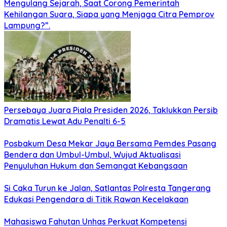
Mengulang Sejarah, Saat Corong Pemerintah
Kehilangan Suara, Siapa yang Menjaga Citra Pemprov
Lampung?”.
Persebaya Juara Piala Presiden 2026, Taklukkan Persib
Dramatis Lewat Adu Penalti 6-5
Posbakum Desa Mekar Jaya Bersama Pemdes Pasang
Bendera dan Umbul-Umbul, Wujud Aktualisasi
Penyuluhan Hukum dan Semangat Kebangsaan
Si Caka Turun ke Jalan, Satlantas Polresta Tangerang
Edukasi Pengendara di Titik Rawan Kecelakaan
Mahasiswa Fahutan Unhas Perkuat Kompetensi