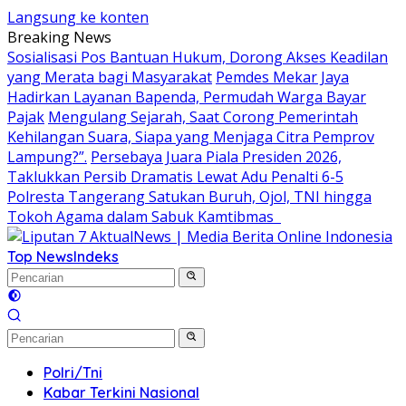
Langsung ke konten
Breaking News
Sosialisasi Pos Bantuan Hukum, Dorong Akses Keadilan
yang Merata bagi Masyarakat
Pemdes Mekar Jaya
Hadirkan Layanan Bapenda, Permudah Warga Bayar
Pajak
Mengulang Sejarah, Saat Corong Pemerintah
Kehilangan Suara, Siapa yang Menjaga Citra Pemprov
Lampung?”.
Persebaya Juara Piala Presiden 2026,
Taklukkan Persib Dramatis Lewat Adu Penalti 6-5
Polresta Tangerang Satukan Buruh, Ojol, TNI hingga
Tokoh Agama dalam Sabuk Kamtibmas
Top News
Indeks
Polri/Tni
Kabar Terkini Nasional