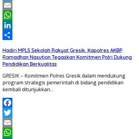
Twitter
Email
WhatsApp
LinkedIn
Share
Hadiri MPLS Sekolah Rakyat Gresik, Kapolres AKBP
Ramadhan Nasution Tegaskan Komitmen Polri Dukung
Pendidikan Berkualitas
GRESIK – Komitmen Polres Gresik dalam mendukung
program strategis pemerintah di bidang pendidikan
kembali ditunjukkan…
Facebook
Twitter
Email