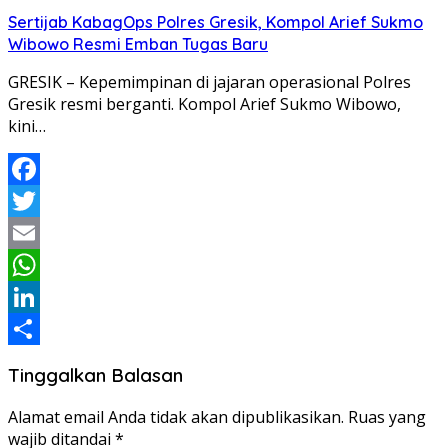
Share
Sertijab KabagOps Polres Gresik, Kompol Arief Sukmo
Wibowo Resmi Emban Tugas Baru
GRESIK – Kepemimpinan di jajaran operasional Polres
Gresik resmi berganti. Kompol Arief Sukmo Wibowo,
kini…
Facebook
Twitter
Email
WhatsApp
LinkedIn
Share
Tinggalkan Balasan
Alamat email Anda tidak akan dipublikasikan.
Ruas yang
wajib ditandai
*