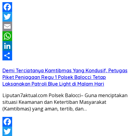
Facebook
Twitter
Email
WhatsApp
LinkedIn
Share
Demi Terciptanya Kamtibmas Yang Kondusif, Petugas
Piket Penjagaan Regu 1 Polsek Balocci Tetap
Laksanakan Patroli Blue Light di Malam Hari
Liputan7aktual.com Polsek Balocci– Guna menciptakan
situasi Keamanan dan Ketertiban Masyarakat
(Kamtibmas) yang aman, tertib, dan…
Facebook