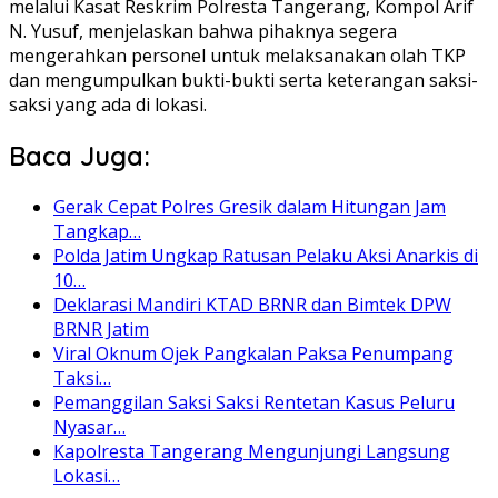
melalui Kasat Reskrim Polresta Tangerang, Kompol Arif
N. Yusuf, menjelaskan bahwa pihaknya segera
mengerahkan personel untuk melaksanakan olah TKP
dan mengumpulkan bukti-bukti serta keterangan saksi-
saksi yang ada di lokasi.
Baca Juga:
Gerak Cepat Polres Gresik dalam Hitungan Jam
Tangkap…
Polda Jatim Ungkap Ratusan Pelaku Aksi Anarkis di
10…
Deklarasi Mandiri KTAD BRNR dan Bimtek DPW
BRNR Jatim
Viral Oknum Ojek Pangkalan Paksa Penumpang
Taksi…
Pemanggilan Saksi Saksi Rentetan Kasus Peluru
Nyasar…
Kapolresta Tangerang Mengunjungi Langsung
Lokasi…