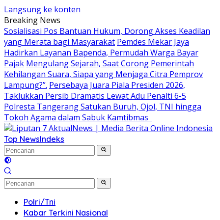
Langsung ke konten
Breaking News
Sosialisasi Pos Bantuan Hukum, Dorong Akses Keadilan
yang Merata bagi Masyarakat
Pemdes Mekar Jaya
Hadirkan Layanan Bapenda, Permudah Warga Bayar
Pajak
Mengulang Sejarah, Saat Corong Pemerintah
Kehilangan Suara, Siapa yang Menjaga Citra Pemprov
Lampung?”.
Persebaya Juara Piala Presiden 2026,
Taklukkan Persib Dramatis Lewat Adu Penalti 6-5
Polresta Tangerang Satukan Buruh, Ojol, TNI hingga
Tokoh Agama dalam Sabuk Kamtibmas
Top News
Indeks
Polri/Tni
Kabar Terkini Nasional