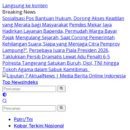
Langsung ke konten
Breaking News
Sosialisasi Pos Bantuan Hukum, Dorong Akses Keadilan
yang Merata bagi Masyarakat
Pemdes Mekar Jaya
Hadirkan Layanan Bapenda, Permudah Warga Bayar
Pajak
Mengulang Sejarah, Saat Corong Pemerintah
Kehilangan Suara, Siapa yang Menjaga Citra Pemprov
Lampung?”.
Persebaya Juara Piala Presiden 2026,
Taklukkan Persib Dramatis Lewat Adu Penalti 6-5
Polresta Tangerang Satukan Buruh, Ojol, TNI hingga
Tokoh Agama dalam Sabuk Kamtibmas
Top News
Indeks
Polri/Tni
Kabar Terkini Nasional