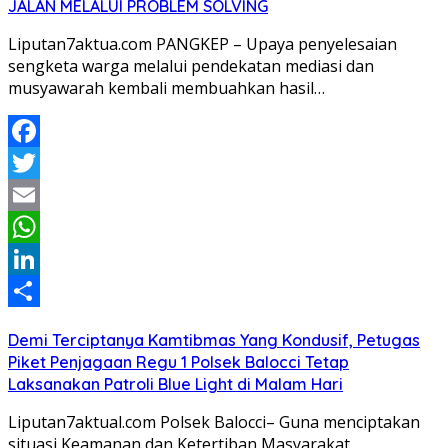
JALAN MELALUI PROBLEM SOLVING
Liputan7aktua.com PANGKEP – Upaya penyelesaian
sengketa warga melalui pendekatan mediasi dan
musyawarah kembali membuahkan hasil…
Facebook
Twitter
Email
WhatsApp
LinkedIn
Share
Demi Terciptanya Kamtibmas Yang Kondusif, Petugas
Piket Penjagaan Regu 1 Polsek Balocci Tetap
Laksanakan Patroli Blue Light di Malam Hari
Liputan7aktual.com Polsek Balocci– Guna menciptakan
situasi Keamanan dan Ketertiban Masyarakat