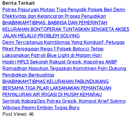
Berita Terkait
Polres Pasuruan Mutasi Tiga Penyidik Polsek Beji Demi
Efektivitas dan Kelancaran Proses Penyidikan
BHABINKAMTIBMAS, BABINSA DAN PEMERINTAH
KELURAHAN BONTOPERAK TUNTASKAN SENGKETA AKSES
JALAN MELALUI PROBLEM SOLVING
Demi Terciptanya Kamtibmas Yang Kondusif, Petugas
Piket Penjagaan Regu 1 Polsek Balocci Tetap
Laksanakan Patroli Blue Light di Malam Hari
Hadiri MPLS Sekolah Rakyat Gresik, Kapolres AKBP
Ramadhan Nasution Tegaskan Komitmen Polri Dukung
Pendidikan Berkualitas
BHABINKAMTIBMAS KELURAHAN PABUNDUKANG
BERSAMA TIGA PILAR LAKSANAKAN PEMANTAUAN
PENYALURAN AIR IRIGASI DI MUSIM KEMARAU
Sertijab KabagOps Polres Gresik, Kompol Arief Sukmo
Wibowo Resmi Emban Tugas Baru
Post Views:
46