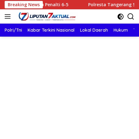
Langsung
s Lewat Adu Penalti 6-5
Breaking News
Polresta Tangerang Satukan 
ke
konten
Polri/Tni
Kabar Terkini Nasional
Lokal Daerah
Hukum
TN