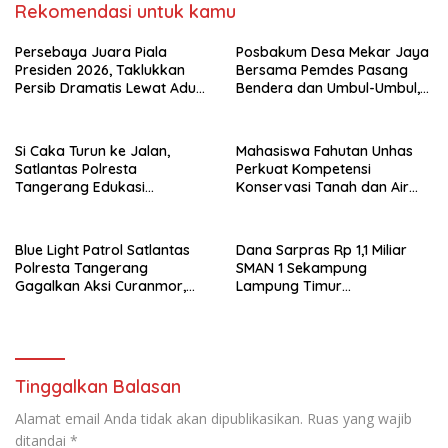
Rekomendasi untuk kamu
Persebaya Juara Piala
Posbakum Desa Mekar Jaya
Presiden 2026, Taklukkan
Bersama Pemdes Pasang
Persib Dramatis Lewat Adu
Bendera dan Umbul-Umbul,
Penalti 6-5
Wujud Aktualisasi Penyuluhan
Hukum dan Semangat
Kebangsaan
Si Caka Turun ke Jalan,
Mahasiswa Fahutan Unhas
Satlantas Polresta
Perkuat Kompetensi
Tangerang Edukasi
Konservasi Tanah dan Air
Pengendara di Titik Rawan
Melalui Program Magang di
Kecelakaan
BPDAS Karama
Blue Light Patrol Satlantas
Dana Sarpras Rp 1,1 Miliar
Polresta Tangerang
SMAN 1 Sekampung
Gagalkan Aksi Curanmor,
Lampung Timur
Dua Pria Diamankan
Dipertanyakan.
Tinggalkan Balasan
Alamat email Anda tidak akan dipublikasikan.
Ruas yang wajib
ditandai
*