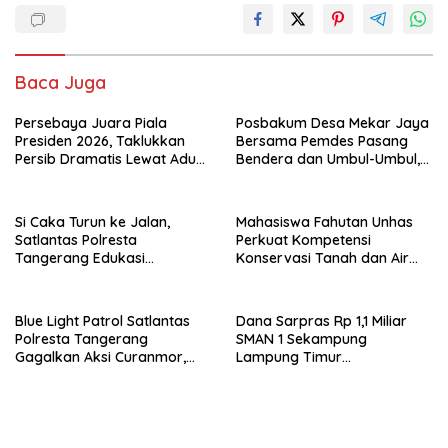
e
itt
ai
at
k
ar
b
er
l
s
e
e
o
A
dI
Baca Juga
o
p
n
Persebaya Juara Piala
k
p
Posbakum Desa Mekar Jaya
Presiden 2026, Taklukkan
Bersama Pemdes Pasang
Persib Dramatis Lewat Adu
Bendera dan Umbul-Umbul,
Penalti 6-5
Wujud Aktualisasi Penyuluhan
Hukum dan Semangat
Kebangsaan
Si Caka Turun ke Jalan,
Mahasiswa Fahutan Unhas
Satlantas Polresta
Perkuat Kompetensi
Tangerang Edukasi
Konservasi Tanah dan Air
Pengendara di Titik Rawan
Melalui Program Magang di
Kecelakaan
BPDAS Karama
Blue Light Patrol Satlantas
Dana Sarpras Rp 1,1 Miliar
Polresta Tangerang
SMAN 1 Sekampung
Gagalkan Aksi Curanmor,
Lampung Timur
Dua Pria Diamankan
Dipertanyakan.