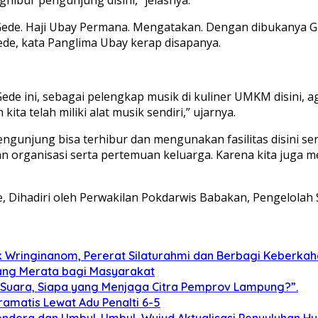
Gede. Haji Ubay Permana. Mengatakan. Dengan dibukanya Gr
tu gede, kata Panglima Ubay kerap disapanya.
ede ini, sebagai pelengkap musik di kuliner UMKM disini,
 kita telah miliki alat musik sendiri,” ujarnya.
gunjung bisa terhibur dan mengunakan fasilitas disini sert
an organisasi serta pertemuan keluarga. Karena kita juga 
 Dihadiri oleh Perwakilan Pokdarwis Babakan, Pengelolah S
Wringinanom, Pererat Silaturahmi dan Berbagi Keberkah
yang Merata bagi Masyarakat
 Suara, Siapa yang Menjaga Citra Pemprov Lampung?”.
ramatis Lewat Adu Penalti 6-5
dera dan Umbul-Umbul, Wujud Aktualisasi Penyuluhan 