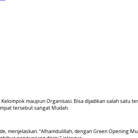
 Kelompok maupun Organisasi. Bisa dijadikan salah satu te
empat tersebut sangat Mudah.
de, menjelaskan. “Alhamdulillah, dengan Green Opening Mus
hibur pengunjung disini,” jelasnya.