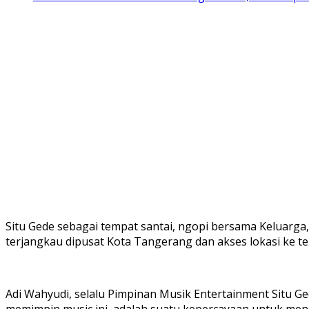
Situ Gede sebagai tempat santai, ngopi bersama Keluarga,
terjangkau dipusat Kota Tangerang dan akses lokasi ke t
Adi Wahyudi, selalu Pimpinan Musik Entertainment Situ Ge
memimpin music ini, adalah suatu kepercayaan untuk meng