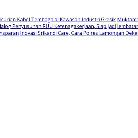
curian Kabel Tembaga di Kawasan Industri Gresik
Muktamar
ialog Penyusunan RUU Ketenagakerjaan, Siap Jadi Jembatan
ansparan
Inovasi Srikandi Care, Cara Polres Lamongan Deka