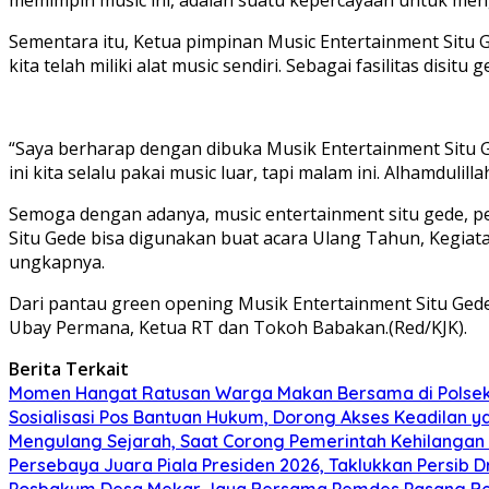
Sementara itu, Ketua pimpinan Music Entertainment Situ 
kita telah miliki alat music sendiri. Sebagai fasilitas disi
“Saya berharap dengan dibuka Musik Entertainment Situ G
ini kita selalu pakai music luar, tapi malam ini. Alhamdulillah
Semoga dengan adanya, music entertainment situ gede, pen
Situ Gede bisa digunakan buat acara Ulang Tahun, Kegiat
ungkapnya.
Dari pantau green opening Musik Entertainment Situ Gede,
Ubay Permana, Ketua RT dan Tokoh Babakan.(Red/KJK).
Berita Terkait
Momen Hangat Ratusan Warga Makan Bersama di Polsek 
Sosialisasi Pos Bantuan Hukum, Dorong Akses Keadilan 
Mengulang Sejarah, Saat Corong Pemerintah Kehilangan
Persebaya Juara Piala Presiden 2026, Taklukkan Persib D
Posbakum Desa Mekar Jaya Bersama Pemdes Pasang Ben