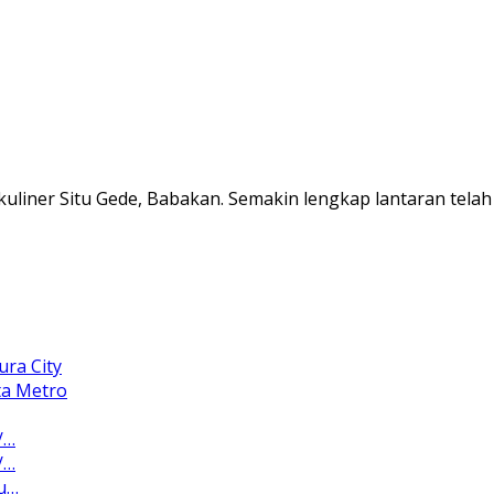
uliner Situ Gede, Babakan. Semakin lengkap lantaran tela
ura City
ta Metro
/…
/…
au…