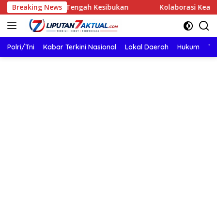
Langsung
ak di Tengah Kesibukan
Breaking News
Kolaborasi Keamanan Perusahaa
ke
konten
Polri/Tni
Kabar Terkini Nasional
Lokal Daerah
Hukum
TN