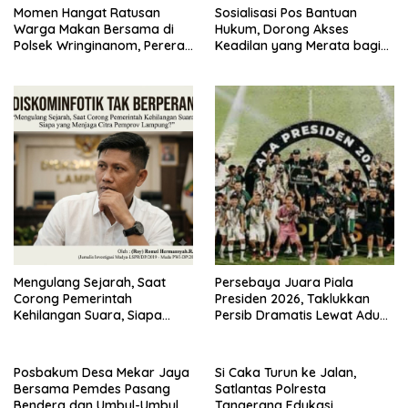
Momen Hangat Ratusan
Sosialisasi Pos Bantuan
Warga Makan Bersama di
Hukum, Dorong Akses
Polsek Wringinanom, Pererat
Keadilan yang Merata bagi
Silaturahmi dan Berbagi
Masyarakat
Keberkahan
Mengulang Sejarah, Saat
Persebaya Juara Piala
Corong Pemerintah
Presiden 2026, Taklukkan
Kehilangan Suara, Siapa
Persib Dramatis Lewat Adu
yang Menjaga Citra Pemprov
Penalti 6-5
Lampung?”.
Posbakum Desa Mekar Jaya
Si Caka Turun ke Jalan,
Bersama Pemdes Pasang
Satlantas Polresta
Bendera dan Umbul-Umbul,
Tangerang Edukasi