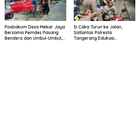
Posbakum Desa Mekar Jaya
Si Caka Turun ke Jalan,
Bersama Pemdes Pasang
Satlantas Polresta
Bendera dan Umbul-Umbul,
Tangerang Edukasi
Wujud Aktualisasi Penyuluhan
Pengendara di Titik Rawan
Hukum dan Semangat
Kecelakaan
Kebangsaan