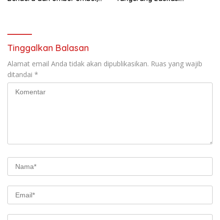
Wujud Aktualisasi Penyuluhan
Pengendara di Titik Rawan
Hukum dan Semangat
Kecelakaan
Kebangsaan
Tinggalkan Balasan
Alamat email Anda tidak akan dipublikasikan.
Ruas yang wajib
ditandai
*