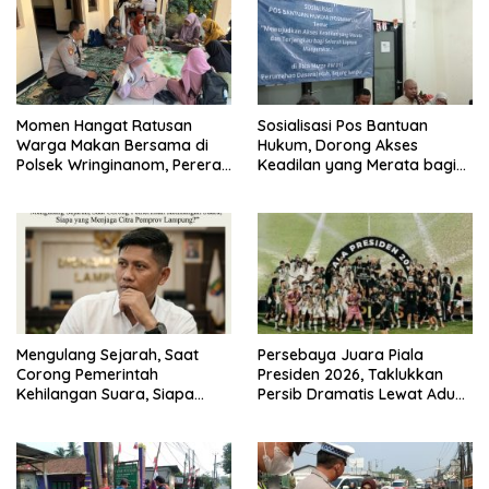
k
p
Momen Hangat Ratusan
Sosialisasi Pos Bantuan
Warga Makan Bersama di
Hukum, Dorong Akses
Polsek Wringinanom, Pererat
Keadilan yang Merata bagi
Silaturahmi dan Berbagi
Masyarakat
Keberkahan
Mengulang Sejarah, Saat
Persebaya Juara Piala
Corong Pemerintah
Presiden 2026, Taklukkan
Kehilangan Suara, Siapa
Persib Dramatis Lewat Adu
yang Menjaga Citra Pemprov
Penalti 6-5
Lampung?”.