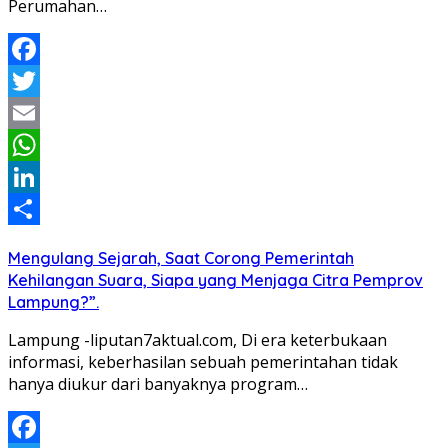
Perumahan…
Facebook
Twitter
Email
WhatsApp
LinkedIn
Share
Mengulang Sejarah, Saat Corong Pemerintah
Kehilangan Suara, Siapa yang Menjaga Citra Pemprov
Lampung?”.
Lampung -liputan7aktual.com, Di era keterbukaan
informasi, keberhasilan sebuah pemerintahan tidak
hanya diukur dari banyaknya program…