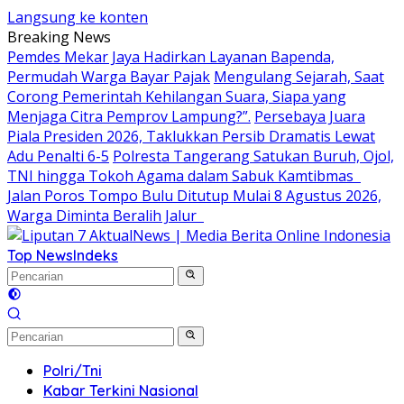
Langsung ke konten
Breaking News
Pemdes Mekar Jaya Hadirkan Layanan Bapenda,
Permudah Warga Bayar Pajak
Mengulang Sejarah, Saat
Corong Pemerintah Kehilangan Suara, Siapa yang
Menjaga Citra Pemprov Lampung?”.
Persebaya Juara
Piala Presiden 2026, Taklukkan Persib Dramatis Lewat
Adu Penalti 6-5
Polresta Tangerang Satukan Buruh, Ojol,
TNI hingga Tokoh Agama dalam Sabuk Kamtibmas
Jalan Poros Tompo Bulu Ditutup Mulai 8 Agustus 2026,
Warga Diminta Beralih Jalur
Top News
Indeks
Polri/Tni
Kabar Terkini Nasional