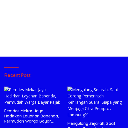
Recent Post
Pemdes Mekar Jaya
Hadirkan Layanan Bapenda,
Permudah Warga Bayar
Mengulang Sejarah, Saat
Pajak