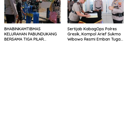
BHABINKAMTIBMAS
Sertijab KabagOps Polres
KELURAHAN PABUNDUKANG
Gresik, Kompol Arief Sukmo
BERSAMA TIGA PILAR
Wibowo Resmi Emban Tugas
LAKSANAKAN PEMANTAUAN
Baru
PENYALURAN AIR IRIGASI DI
MUSIM KEMARAU