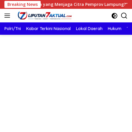
Langsung
a, Siapa yang Menjaga Citra Pemprov Lampung?”.
Breaking News
Perse
ke
konten
Polri/Tni
Kabar Terkini Nasional
Lokal Daerah
Hukum
TN