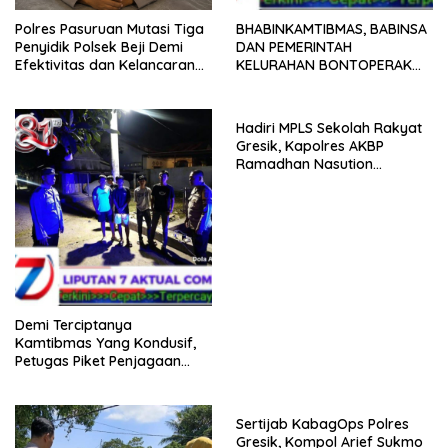
Polres Pasuruan Mutasi Tiga
BHABINKAMTIBMAS, BABINSA
Penyidik Polsek Beji Demi
DAN PEMERINTAH
Efektivitas dan Kelancaran
KELURAHAN BONTOPERAK
Proses Penyidikan
TUNTASKAN SENGKETA
AKSES JALAN MELALUI
PROBLEM SOLVING
Hadiri MPLS Sekolah Rakyat
Gresik, Kapolres AKBP
Ramadhan Nasution
Tegaskan Komitmen Polri
Dukung Pendidikan
Berkualitas
Demi Terciptanya
Kamtibmas Yang Kondusif,
Petugas Piket Penjagaan
Regu 1 Polsek Balocci Tetap
Laksanakan Patroli Blue Light
di Malam Hari
Sertijab KabagOps Polres
Gresik, Kompol Arief Sukmo