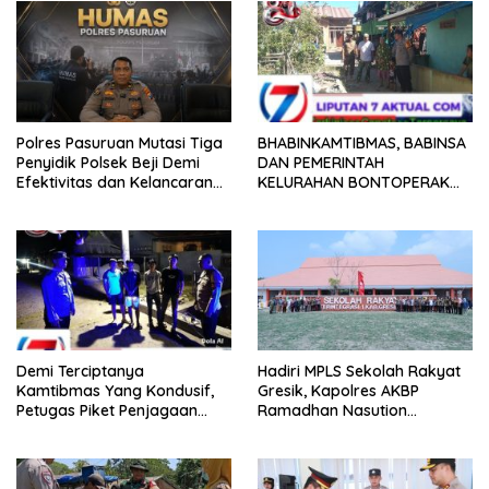
o
p
n
k
p
Polres Pasuruan Mutasi Tiga
BHABINKAMTIBMAS, BABINSA
Penyidik Polsek Beji Demi
DAN PEMERINTAH
Efektivitas dan Kelancaran
KELURAHAN BONTOPERAK
Proses Penyidikan
TUNTASKAN SENGKETA
AKSES JALAN MELALUI
PROBLEM SOLVING
Demi Terciptanya
Hadiri MPLS Sekolah Rakyat
Kamtibmas Yang Kondusif,
Gresik, Kapolres AKBP
Petugas Piket Penjagaan
Ramadhan Nasution
Regu 1 Polsek Balocci Tetap
Tegaskan Komitmen Polri
Laksanakan Patroli Blue Light
Dukung Pendidikan
di Malam Hari
Berkualitas