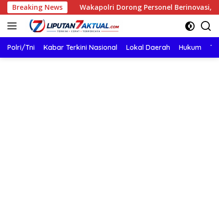
Langsung
Breaking News
Wakapolri Dorong Personel Berinovasi, Bripda Muhamm
ke
konten
Polri/Tni
Kabar Terkini Nasional
Lokal Daerah
Hukum
TN