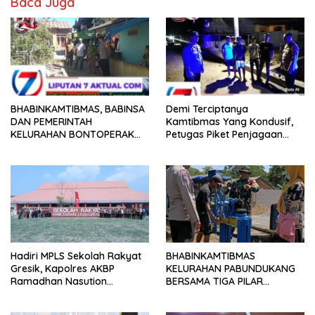
Baca Juga
o
p
n
k
p
BHABINKAMTIBMAS, BABINSA
Demi Terciptanya
DAN PEMERINTAH
Kamtibmas Yang Kondusif,
KELURAHAN BONTOPERAK
Petugas Piket Penjagaan
TUNTASKAN SENGKETA
Regu 1 Polsek Balocci Tetap
AKSES JALAN MELALUI
Laksanakan Patroli Blue Light
PROBLEM SOLVING
di Malam Hari
Hadiri MPLS Sekolah Rakyat
BHABINKAMTIBMAS
Gresik, Kapolres AKBP
KELURAHAN PABUNDUKANG
Ramadhan Nasution
BERSAMA TIGA PILAR
Tegaskan Komitmen Polri
LAKSANAKAN PEMANTAUAN
Dukung Pendidikan
PENYALURAN AIR IRIGASI DI