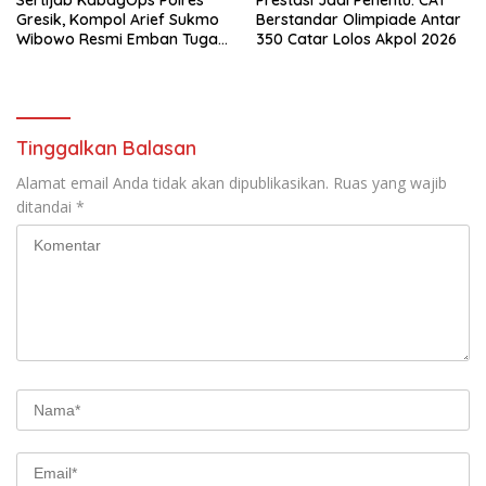
Sertijab KabagOps Polres
Prestasi Jadi Penentu: CAT
Gresik, Kompol Arief Sukmo
Berstandar Olimpiade Antar
Wibowo Resmi Emban Tugas
350 Catar Lolos Akpol 2026
Baru
Tinggalkan Balasan
Alamat email Anda tidak akan dipublikasikan.
Ruas yang wajib
ditandai
*