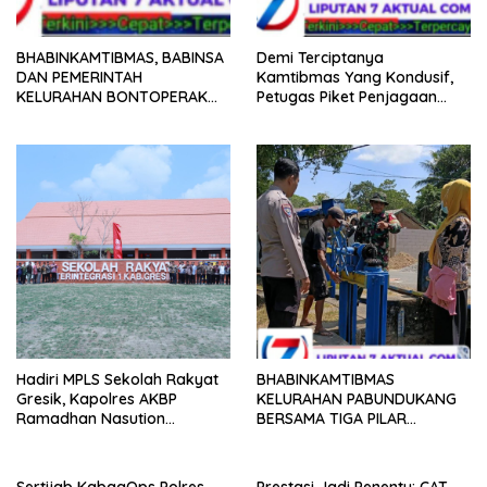
BHABINKAMTIBMAS, BABINSA
Demi Terciptanya
DAN PEMERINTAH
Kamtibmas Yang Kondusif,
KELURAHAN BONTOPERAK
Petugas Piket Penjagaan
TUNTASKAN SENGKETA
Regu 1 Polsek Balocci Tetap
AKSES JALAN MELALUI
Laksanakan Patroli Blue Light
PROBLEM SOLVING
di Malam Hari
Hadiri MPLS Sekolah Rakyat
BHABINKAMTIBMAS
Gresik, Kapolres AKBP
KELURAHAN PABUNDUKANG
Ramadhan Nasution
BERSAMA TIGA PILAR
Tegaskan Komitmen Polri
LAKSANAKAN PEMANTAUAN
Dukung Pendidikan
PENYALURAN AIR IRIGASI DI
Berkualitas
MUSIM KEMARAU