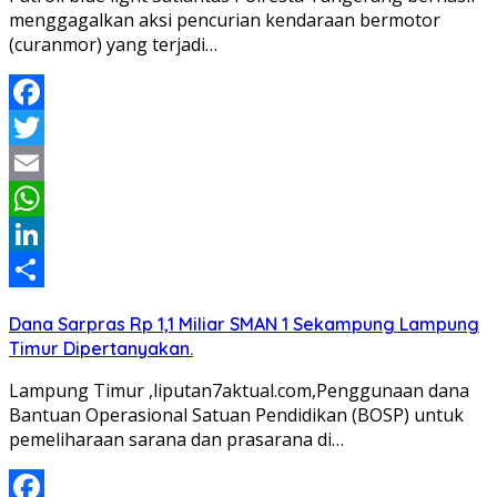
menggagalkan aksi pencurian kendaraan bermotor
(curanmor) yang terjadi…
Facebook
Twitter
Email
WhatsApp
LinkedIn
Share
Dana Sarpras Rp 1,1 Miliar SMAN 1 Sekampung Lampung
Timur Dipertanyakan.
Lampung Timur ,liputan7aktual.com,Penggunaan dana
Bantuan Operasional Satuan Pendidikan (BOSP) untuk
pemeliharaan sarana dan prasarana di…