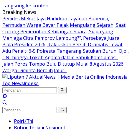
Langsung ke konten
Breaking News
Pemdes Mekar Jaya Hadirkan Layanan Bapenda,
Permudah Warga Bayar Pajak
Mengulang Sejarah, Saat
Corong Pemerintah Kehilangan Suara, Siapa yang
Menjaga Citra Pemprov Lampung?”.
Persebaya Juara
Piala Presiden 2026, Taklukkan Persib Dramatis Lewat
Adu Penalti 6-5
Polresta Tangerang Satukan Buruh, Ojol,
TNI hingga Tokoh Agama dalam Sabuk Kamtibmas
Jalan Poros Tompo Bulu Ditutup Mulai 8 Agustus 2026,
Warga Diminta Beralih Jalur
Top News
Indeks
Polri/Tni
Kabar Terkini Nasional