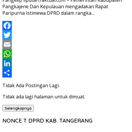
Pangkep liputan7aktual.com – Pemerintah Kabupaten
Pangkajene Dan Kepulauan mengadakan Rapat
Paripurna Istimewa DPRD dalam rangka…
Facebook
Twitter
Email
WhatsApp
LinkedIn
Share
Tidak Ada Postingan Lagi.
Tidak ada lagi halaman untuk dimuat.
Selengkapnya
NONCE T DPRD KAB. TANGERANG